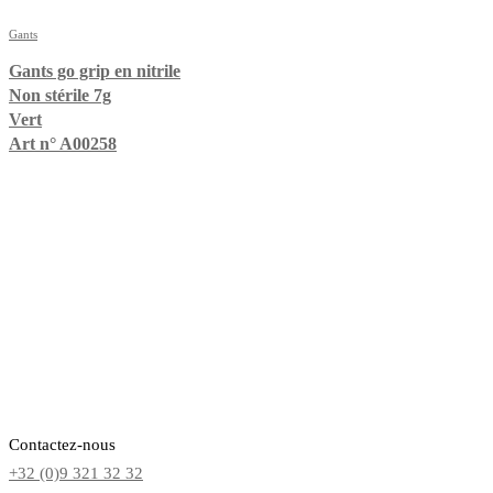
Gants
Gants go grip en nitrile
Non stérile 7g
Vert
Art n° A00258
Contactez-nous
+32 (0)9 321 32 32