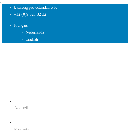
sales@protectandcare.be
+32 (0)9 321 32 32
Français
Nederlands
English
Accueil
Produits