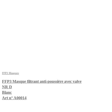
FFP3 Masques
FFP3 Masque filtrant anti-poussière avec valve
NR D
Blanc
Art n° A00014